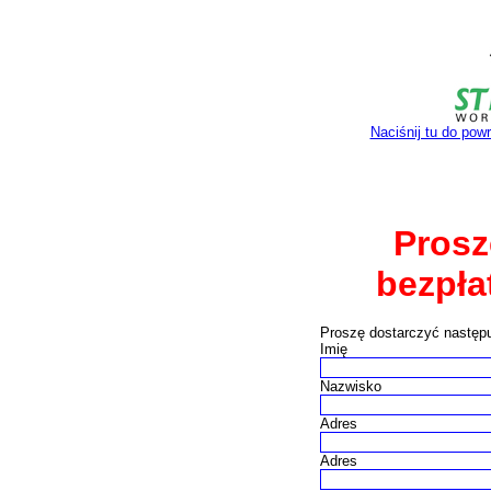
Naciśnij tu do pow
Prosz
bezpła
Proszę dostarczyć następu
Imię
Nazwisko
Adres
Adres